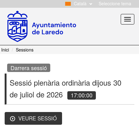
Català
Seleccione tema
Toggl
navig
Inici
Sessions
Darrera sessió
Sessió plenària ordinària dijous 30
de juliol de 2026
17:00:00
VEURE SESSIÓ